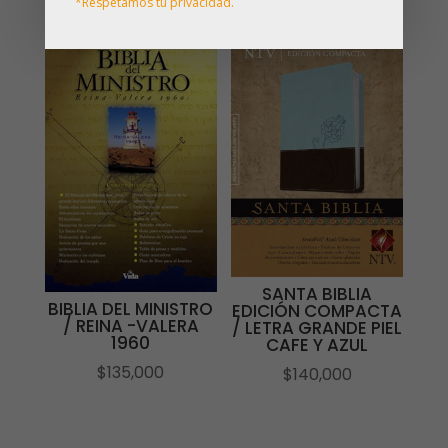
*Respetamos tu privacidad.
SANTA BIBLIA
BIBLIA DEL MINISTRO
EDICIÓN COMPACTA
/ REINA -VALERA
/ LETRA GRANDE PIEL
1960
CAFE Y AZUL
$
135,000
$
140,000