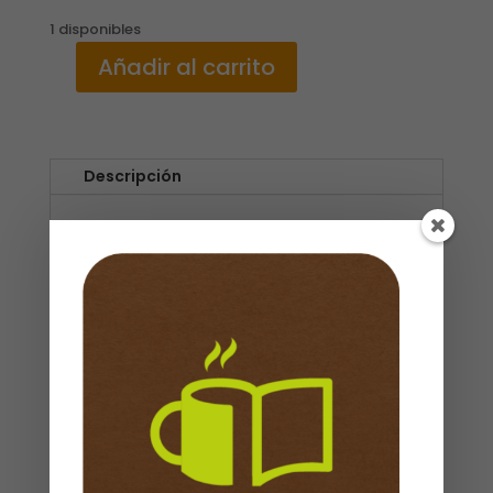
1 disponibles
Añadir al carrito
BIBLIA
PRECIOSOS
MOMENTOS
/
Descripción
NVI
cantidad
Propiedades
ISBN
: 9789929803985
Referencia de producto
: 10201985
Dimensiones
:
120 x 32 x 184 mm
Peso
: 0,565kg
Cubierta
: Tapa Dura
Idioma
: Español