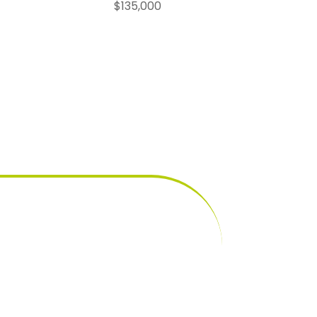
$
135,000
ecio
tual
:
6,000.