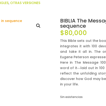
NGLES
,
OTRAS VERSIONES
BIBLIA The Messag
sequence
$
80,000
This Bible sets out the bo
integrates it with 100 de
and take it all in. The o
Eugene Peterson expresse
Here in
The Message 100
word of it―laid out in 10
reflect the unfolding sto
discover how God may be m
in your life.
Sin existencias