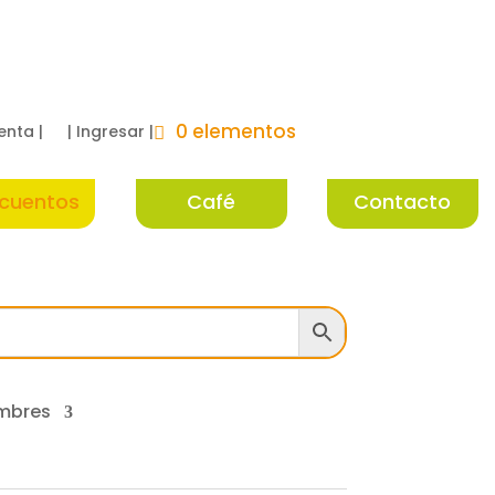
0 elementos
enta |
| Ingresar |
cuentos
Café
Contacto
mbres