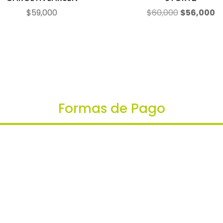
El
El
$
59,000
$
60,000
$
56,000
precio
pr
original
ac
era:
es
$60,000.
$5
Formas de Pago