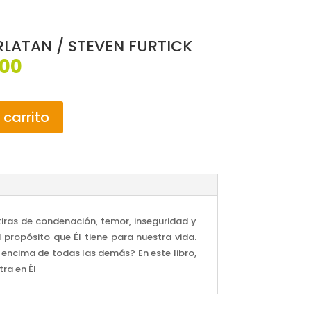
LATAN / STEVEN FURTICK
El
000
o
precio
al
actual
es:
 carrito
00.
$65,000.
iras de condenación, temor, inseguridad y
propósito que Él tiene para nuestra vida.
encima de todas las demás? En este libro,
ra en Él