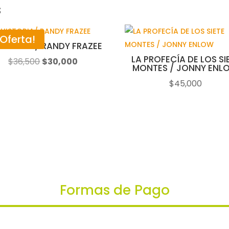
s
¡Oferta!
HISTORIA/ RANDY FRAZEE
LA PROFECÍA DE LOS SI
El
El
$
36,500
$
30,000
MONTES / JONNY ENL
precio
precio
$
45,000
original
actual
era:
es:
$36,500.
$30,000.
Formas de Pago