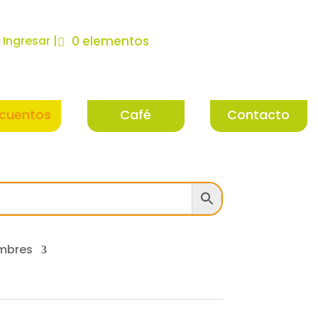
| Ingresar |
0 elementos
cuentos
Café
Contacto
mbres