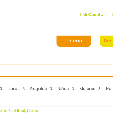
| Mi Cuenta |
Librería
Des
Libros
Regalos
Niños
Mujeres
Ho
nto Espiritual
,
Libros