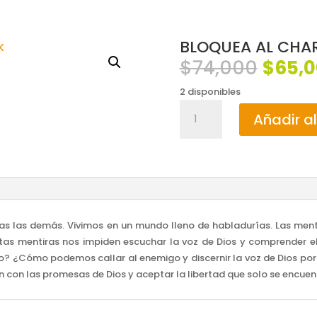
BLOQUEA AL CHAR
El
$
74,000
$
65,
preci
2 disponibles
origin
BLOQUEA
era:
Añadir al
AL
$74,0
CHARLATAN
/
STEVEN
FURTICK
cantidad
as las demás. Vivimos en un mundo lleno de habladurías. Las ment
s mentiras nos impiden escuchar la voz de Dios y comprender el 
? ¿Cómo podemos callar al enemigo y discernir la voz de Dios por 
on las promesas de Dios y aceptar la libertad que solo se encuent