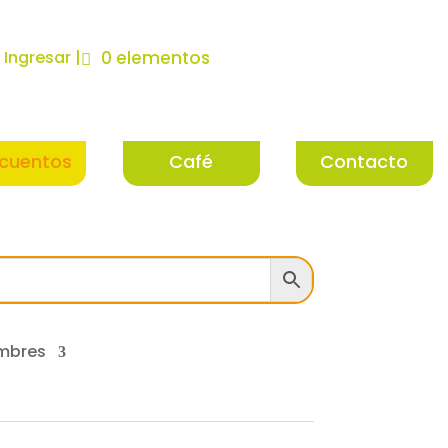
| Ingresar |
0 elementos
cuentos
Café
Contacto
mbres