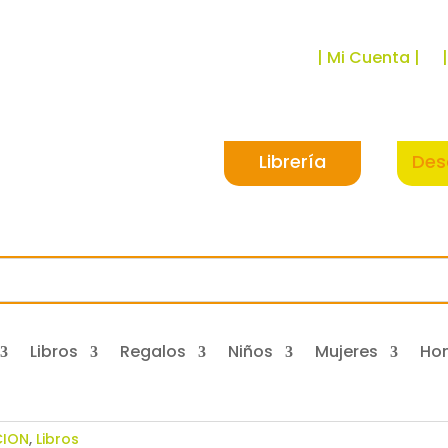
| Mi Cuenta |
Librería
Des
Libros
Regalos
Niños
Mujeres
Ho
CION
,
Libros