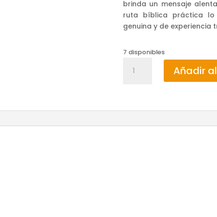
brinda un mensaje alent
ruta bíblica práctica l
genuina y de experiencia 
7 disponibles
COMO
Añadir al
ADORAR
AL
REY
/
ZACN
NEESE
cantidad