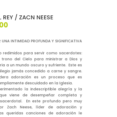
REY / ZACN NEESE
El
000
o
precio
al
actual
es:
 UNA INTIMIDAD PROFUNDA Y SIGNIFICATIVA
00.
$69,000.
o redimidos para servir como sacerdotes:
trono del Cielo para ministrar a Dios y
oria a un mundo oscuro y sufriente. Este es
vilegio jamás concedido a carne y sangre.
dera adoración es un proceso que es
mpliamente descuidado en la Iglesia.
rimentado la indescriptible alegría y la
n que viene de desempeñar completa y
 sacerdotal. En este profundo pero muy
stor Zach Neese, líder de adoración y
s queridas canciones de adoración le