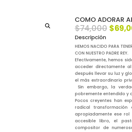
COMO ADORAR AL 
El
$
74,000
$
69,
preci
Descripción
origin
era:
HEMOS NACIDO PARA TENER
$74,0
CON NUESTRO PADRE REY.
Efectivamente, hemos sid
acceder directamente al 
después llevar su luz y gl
el más extraordinario pri
Sin embargo, la verda
pobremente entendido y a
Pocos creyentes han expe
radical transformació
apropiadamente ese rol
accesible libro, el pa
compositor de numerosa