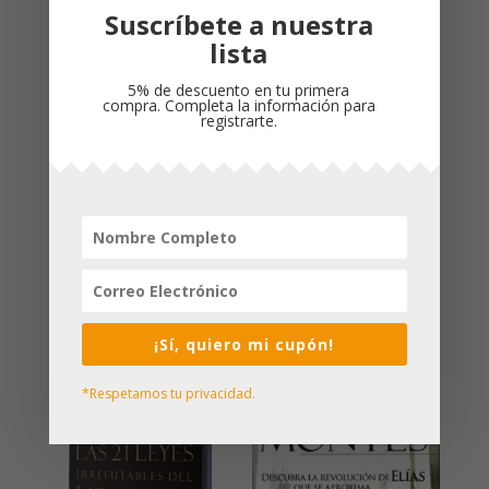
Suscríbete a nuestra
lista
5% de descuento en tu primera
compra. Completa la información para
registrarte.
La Búsqueda de
SIERVOS PARA SU
DIOS por el
GLORIA / MIGUEL
Hombre/ A. W.
NUÑEZ
TOZER
$
68,000
$
55,000
¡Sí, quiero mi cupón!
*Respetamos tu privacidad.