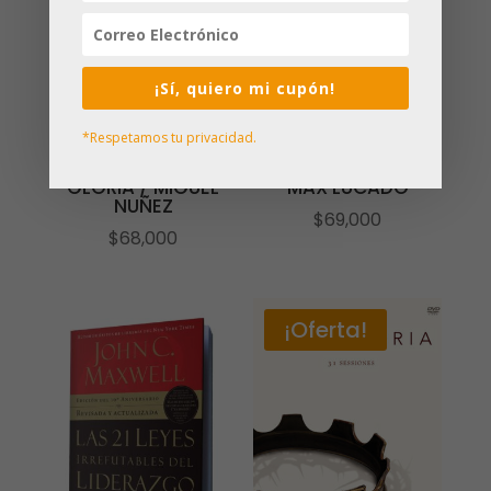
¡Sí, quiero mi cupón!
*Respetamos tu privacidad.
SIERVOS PARA SU
SALDRÁS DE ESTA /
GLORIA / MIGUEL
MAX LUCADO
NUÑEZ
$
69,000
$
68,000
¡Oferta!