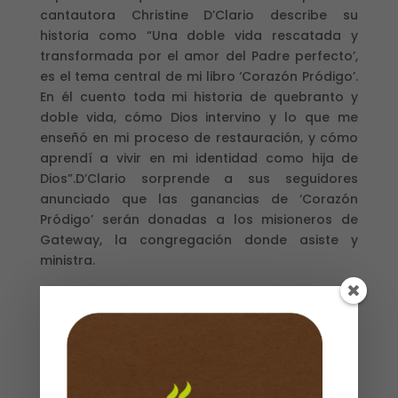
cantautora Christine D’Clario describe su
historia como “Una doble vida rescatada y
transformada por el amor del Padre perfecto’,
es el tema central de mi libro ‘Corazón Pródigo’.
En él cuento toda mi historia de quebranto y
doble vida, cómo Dios intervino y lo que me
enseñó en mi proceso de restauración, y cómo
aprendí a vivir en mi identidad como hija de
Dios”.D’Clario sorprende a sus seguidores
anunciado que las ganancias de ‘Corazón
Pródigo’ serán donadas a los misioneros de
Gateway, la congregación donde asiste y
ministra.
4 disponibles
CORAZÓN
Añadir al carrito
PRODIGO
/
CHRISTINE