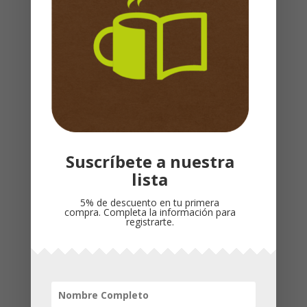
D
´
Descripción
CLAIRO
Valoraciones (0)
cantidad
ISBN
: 9781621369479
Dimensiones
: 140 x 210 x 8 mm
Peso
: 0,456kg
Cubierta
: Rustica
Idioma
: Español
Suscríbete a nuestra
lista
Productos relacionados
5% de descuento en tu primera
compra. Completa la información para
registrarte.