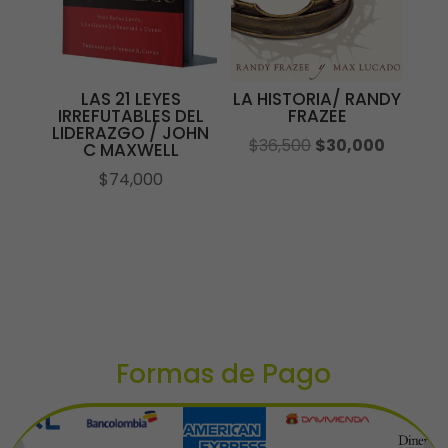
LAS 21 LEYES
LA HISTORIA/ RANDY
IRREFUTABLES DEL
FRAZEE
LIDERAZGO / JOHN
El
El
$
36,500
$
30,000
C MAXWELL
precio
precio
$
74,000
original
actual
era:
es:
$36,500.
$30,000
Formas de Pago