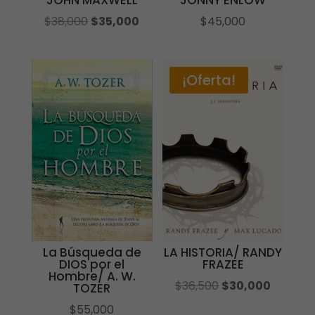
JOHN MAXWELL
JONNY ENLOW
El
El
$
38,000
$
35,000
$
45,000
precio
precio
original
actual
era:
es:
¡Oferta!
$38,000.
$35,000.
La Búsqueda de
LA HISTORIA/ RANDY
DIOS por el
FRAZEE
Hombre/ A. W.
El
El
$
36,500
$
30,000
TOZER
precio
precio
$
55,000