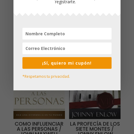
registrarte.
Palabra de Dios?Un versículo
bíblicoenfocado en el asuntodel día
Productos relacionados
¡Oferta!
¡Sí, quiero mi cupón!
*Respetamos tu privacidad.
COMO INFLUENCIAR
LA PROFECÍA DE LOS
A LAS PERSONAS /
SIETE MONTES /