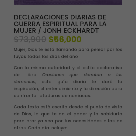
DECLARACIONES DIARIAS DE
GUERRA ESPIRITUAL PARA LA
MUJER / JONH ECKHARDT
El
El
$
73,900
$
56,000
precio
precio
Mujer, Dios te está llamando para pelear por los
original
actual
tuyos todos los días del año
era:
es:
$73,900.
$56,000.
Con la misma autoridad y el estilo declarativo
del libro
Oraciones que derrotan a los
demonios,
esta guía diaria te dará la
inspiración, el entendimiento y la dirección para
confrontar ataduras demoníacas.
Cada texto está escrito desde el punto de vista
de Dios, lo que te da el poder y la sabiduría
para orar ya sea por tus necesidades o las de
otros. Cada día incluye: