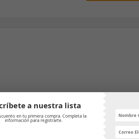
DE
UN
AÑO
PARA
MUJERES/
JILL
BRISCOE
cantidad
críbete a nuestra lista
s
cuento en tu primera compra. Completa la
información para registrarte.