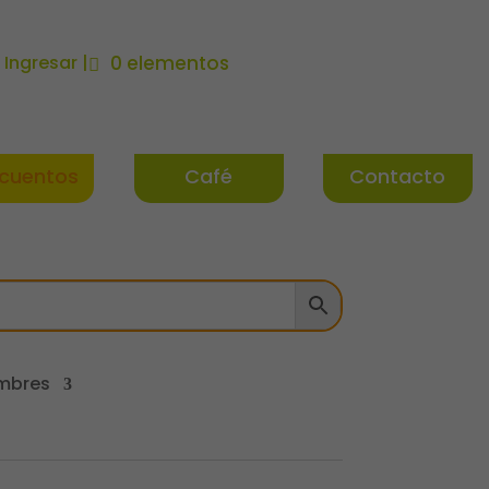
| Ingresar |
0 elementos
cuentos
Café
Contacto
mbres