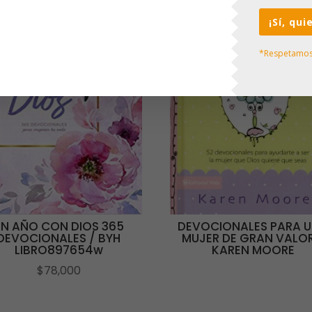
¡Sí, qu
*Respetamos 
UN AÑO CON DIOS 365
DEVOCIONALES PARA 
DEVOCIONALES / BYH
MUJER DE GRAN VALOR
LIBRO897654w
KAREN MOORE
$
78,000