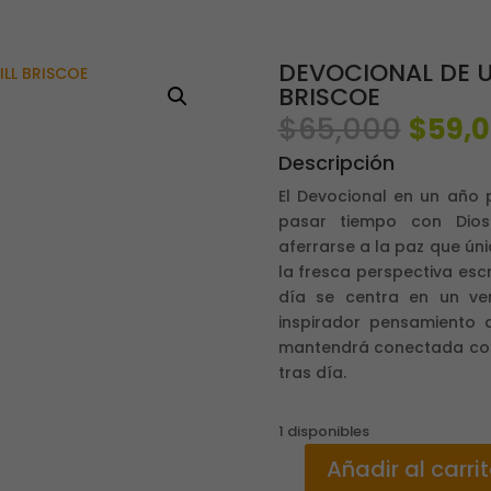
DEVOCIONAL DE U
BRISCOE
El
$
65,000
$
59,
preci
Descripción
origi
era:
El Devocional en un año 
$65,0
pasar tiempo con Dios
aferrarse a la paz que ún
la fresca perspectiva esc
día se centra en un ve
inspirador pensamiento 
mantendrá conectada con 
tras día.
1 disponibles
Añadir al carri
DEVOCIONAL