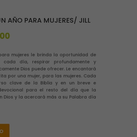
N AÑO PARA MUJERES/ JILL
El
000
o
precio
nal
actual
es:
para mujeres le brinda la oportunidad de
00.
$59,000.
 cada día, respirar profundamente y
icamente Dios puede ofrecer. Le encantará
rita por una mujer, para las mujeres. Cada
rso clave de la Biblia y en un breve e
devocional para el resto del día que la
Dios y la acercará más a su Palabra día
to