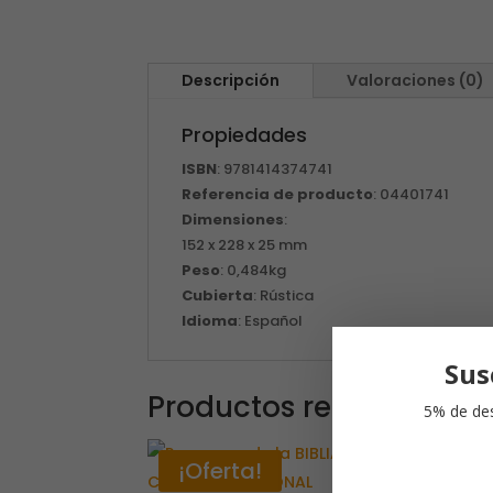
Descripción
Valoraciones (0)
Propiedades
ISBN
: 9781414374741
Referencia de producto
: 04401741
Dimensiones
:
152 x 228 x 25 mm
Peso
: 0,484kg
Cubierta
: Rústica
Idioma
: Español
Sus
Productos relacionado
5% de des
¡Oferta!