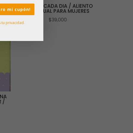
FE PARA CADA DIA / ALIENTO
iero mi cupón!
ESPIRITUAL PARA MUJERES
$
39,000
tu privacidad.
UNA
 /