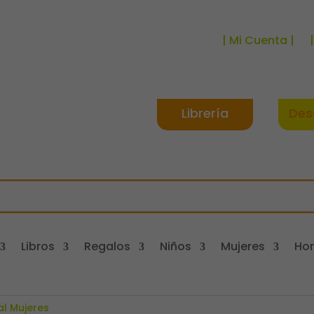
| Mi Cuenta |
Librería
Des
Libros
Regalos
Niños
Mujeres
Ho
l Mujeres