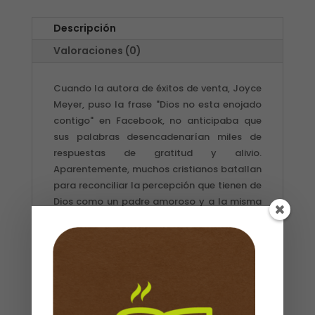
Descripción
Valoraciones (0)
Cuando la autora de éxitos de venta, Joyce
Meyer, puso la frase "Dios no esta enojado
contigo" en Facebook, no anticipaba que
sus palabras desencadenarían miles de
respuestas de gratitud y alivio.
Aparentemente, muchos cristianos batallan
para reconciliar la percepción que tienen de
Dios como un padre amoroso y a la misma
vez un juez firme.En DIOS NO ESTA ENOJADO
CONTIGO, Joyce ayudara a quienes no han
podido aceptar verdaderamente el amor de
Dios, porque piensan que Dios esta airado
con ellos o los rechaza. Ella explora la
fuente de esta confusión, para que el
carácter genuino de Dios pueda ser mejor