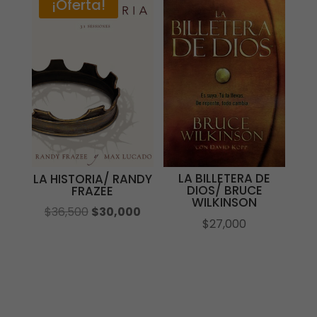
¡Oferta!
LA BILLETERA DE
LA HISTORIA/ RANDY
DIOS/ BRUCE
FRAZEE
WILKINSON
El
El
$
36,500
$
30,000
$
27,000
precio
precio
original
actual
era:
es:
$36,500.
$30,000.