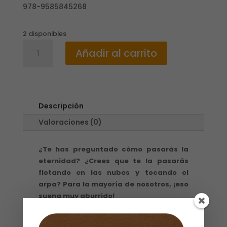
978-9585845268
2 disponibles
EL
Añadir al carrito
CIELO
NO
ES
EL
FIN
Descripción
DEL
Valoraciones (0)
MUNDO
/
DAVID
¿Te has preguntado cómo pasarás la
LAWRENCE
eternidad? ¿Crees que te la pasarás
cantidad
flotando en las nubes y tocando el
arpa? Para la mayoría de nosotros, ¡eso
suena muy aburrido!
Pero la promesa bíblica para el futuro no es
la de huir del mundo e irnos para el cielo,