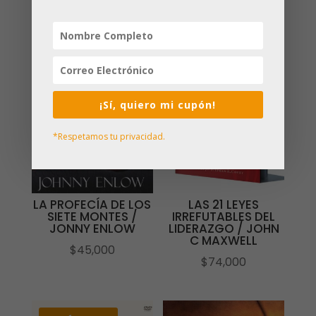
¡Sí, quiero mi cupón!
*Respetamos tu privacidad.
LA PROFECÍA DE LOS
LAS 21 LEYES
SIETE MONTES /
IRREFUTABLES DEL
JONNY ENLOW
LIDERAZGO / JOHN
C MAXWELL
$
45,000
$
74,000