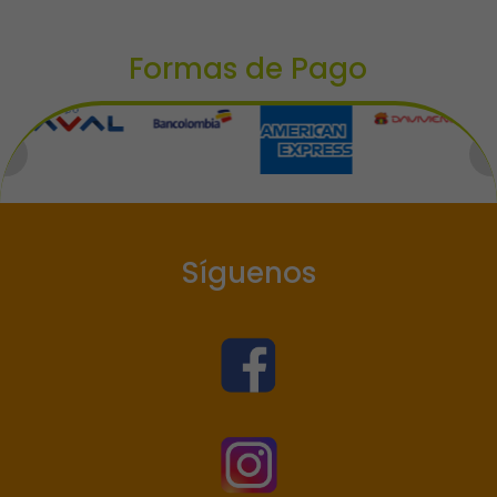
Formas de Pago
Síguenos

