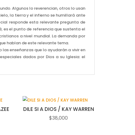
ndo. Algunos lo reverencian, otros lo usan
lo, la tierra y el infierno se humillará ante
ecial responde esta relevante pregunta de
, es el punto de referencia que sustenta el
ristianos a nivel mundial. La demanda por
 que hablan de este relevante tema.
o las enseñanzas que lo ayudarán a vivir en
peciales dados por Dios a su Iglesia: el
AZEE
DILE SI A DIOS / KAY WARREN
$
38,000
ecio
tual