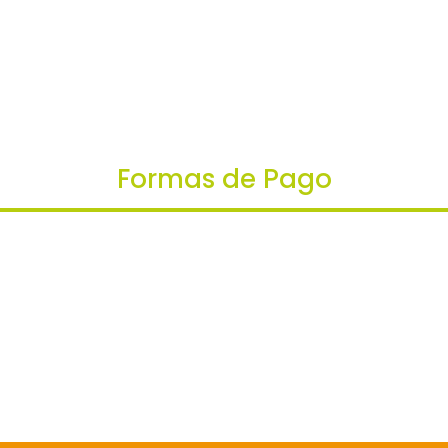
era:
es
$36,500.
$3
Formas de Pago