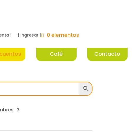
0 elementos
enta |
| Ingresar |
cuentos
Café
Contacto
mbres