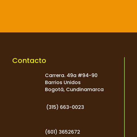

Contacto
Carrera. 49a #94-90
Barrios Unidos
Bogotá, Cundinamarca
(
315) 663-0023
(601) 3652672