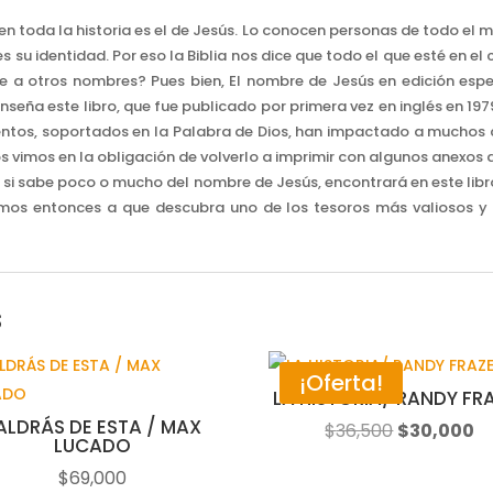
 toda la historia es el de Jesús. Lo conocen personas de todo el mu
su identidad. Por eso la Biblia nos dice que todo el que esté en el cie
e a otros nombres? Pues bien, El nombre de Jesús en edición esp
seña este libro, que fue publicado por primera vez en inglés en 1979
tos, soportados en la Palabra de Dios, han impactado a muchos c
nos vimos en la obligación de volverlo a imprimir con algunos anexos
no, si sabe poco o mucho del nombre de Jesús, encontrará en este libr
mos entonces a que descubra uno de los tesoros más valiosos y es
s
¡Oferta!
LA HISTORIA/ RANDY FR
ALDRÁS DE ESTA / MAX
El
El
$
36,500
$
30,000
LUCADO
precio
pr
$
69,000
original
ac