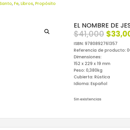
 Santo
,
Fe
,
Libros
,
Propósito
EL NOMBRE DE JES
El
$
41,000
$
33,0
preci
ISBN: 9780892761357
origin
Referencia de producto: 
era:
Dimensiones:
$41,00
152 x 229 x 19 mm
Peso: 0,380kg
Cubierta: Rústica
Idioma: Español
Sin existencias