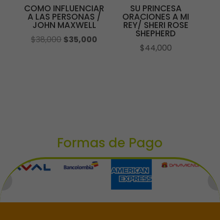
COMO INFLUENCIAR
SU PRINCESA
A LAS PERSONAS /
ORACIONES A MI
JOHN MAXWELL
REY/ SHERI ROSE
SHEPHERD
El
El
$
38,000
$
35,000
$
44,000
precio
precio
original
actual
era:
es:
$38,000.
$35,000.
Formas de Pago