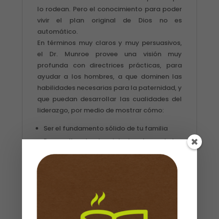
lo rodean. Pero el conocimiento para poder
vivir el plan original de Dios no es
automático.
En términos muy claros y muy persuasivos,
el Dr. Munroe provee una visión muy
profunda con directrices prácticas, para
ayudar a los hombres, a que dominen las
habilidades necesarias para la paternidad, y
que puedan desarrollar las cualidades del
liderazgo, por medio de mostrar cómo:
Ser el fundamento sólido de tu familia
Desarrollar el potencial y los dones de tus
hijos
Aprender lo que realmente significa ser un
padre—y lo que hace
Descubre la visión para tu vida
Identifica los cinco propósitos vitales del
varón