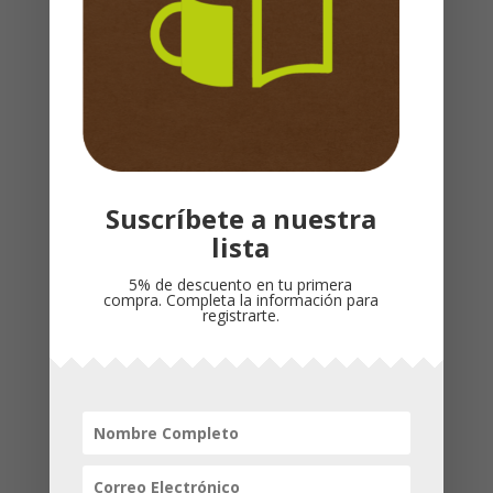
Este es un libro tanto para los hombres,
como para las mujeres, porque cuando un
hombre cumple con su propósito dado por
Dios, toda la familia se enriquece. ¡Toda
mujer también debería leer este libro!
Suscríbete a nuestra
Productos relacionados
lista
5% de descuento en tu primera
compra. Completa la información para
registrarte.