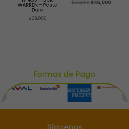
El
El
$
55,000
$
46,000
WARREN – Pasta
precio
precio
Dura
original
actual
$
69,000
era:
es:
$55,000.
$46,000
Formas de Pago
Síguenos