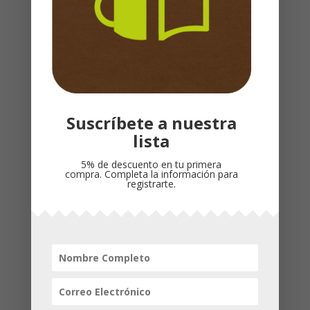
continuar el viaje espiritual que usted
comenzó a través de Cara a cara con Dios.
Productos relacionados
¡Oferta!
Suscríbete a nuestra
lista
5% de descuento en tu primera
compra. Completa la información para
registrarte.
PARÁBOLAS PARA
DIOS ESTA CON
NIÑOS / POTAVOZ
USTED CADA DIA /
MAX LUCADO /