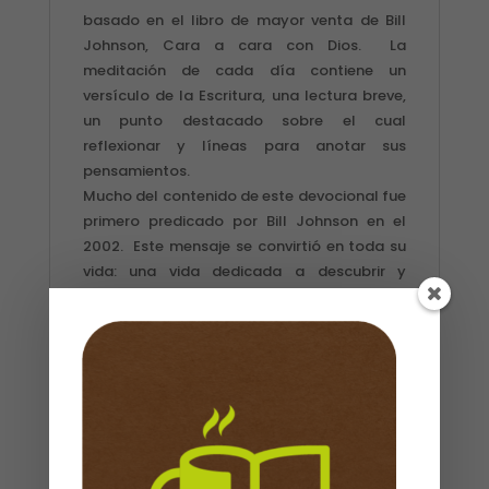
JOHNSON
basado en el libro de mayor venta de Bill
cantidad
Johnson, Cara a cara con Dios. La
meditación de cada día contiene un
versículo de la Escritura, una lectura breve,
un punto destacado sobre el cual
reflexionar y líneas para anotar sus
pensamientos.
Mucho del contenido de este devocional fue
primero predicado por Bill Johnson en el
2002. Este mensaje se convirtió en toda su
vida: una vida dedicada a descubrir y
albergar la presencia de Dios. Ir en pos de
esta meta ha sido costoso, pero no evitó
que la haya hecho su sola razón de vivir.
Si desea crecer en intimidad con Dios y
desarrollar un sentido más fuerte de su
presencia y un aprecio mayor por ella, ¡este
libro es para usted! Profundice en su
relación con Dios al buscar su favor y