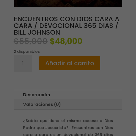
ENCUENTROS CON DIOS CARA A
CARA / DEVOCIONAL 365 DIAS /
BILL JOHNSON
El
El
$
55,000
$
48,000
precio
precio
2 disponibles
original
actual
ENCUENTROS
era:
es:
Añadir al carrito
CON
$55,000.
$48,000.
DIOS
CARA
A
CARA
Descripción
/
Valoraciones (0)
DEVOCIONAL
365
DIAS
¿Sabía que tiene el mismo acceso a Dios
/
Padre que Jesucristo? Encuentros con Dios
BILL
cara a cara es un devocional de 365 días