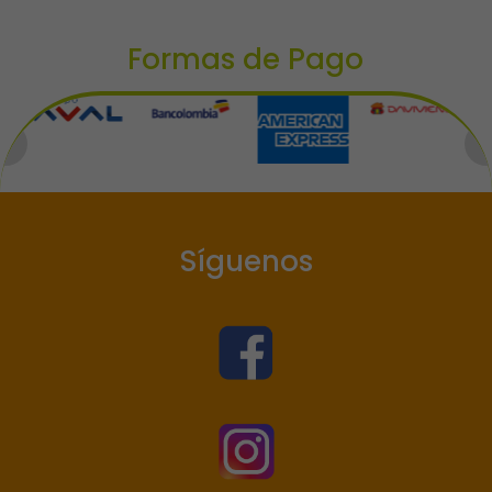
Formas de Pago
Síguenos

