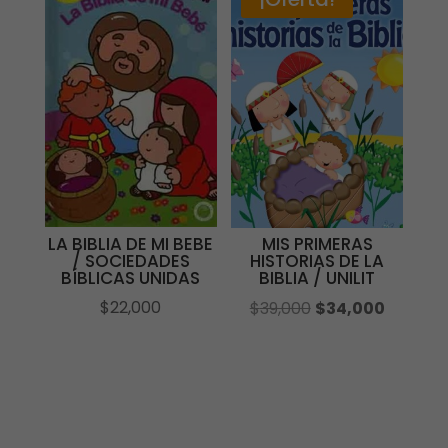
LA BIBLIA DE MI BEBE
MIS PRIMERAS
/ SOCIEDADES
HISTORIAS DE LA
BÍBLICAS UNIDAS
BIBLIA / UNILIT
El
El
$
22,000
$
39,000
$
34,000
precio
precio
original
actual
era:
es:
$39,000.
$34,000