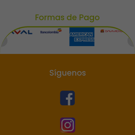
Formas de Pago
Síguenos

