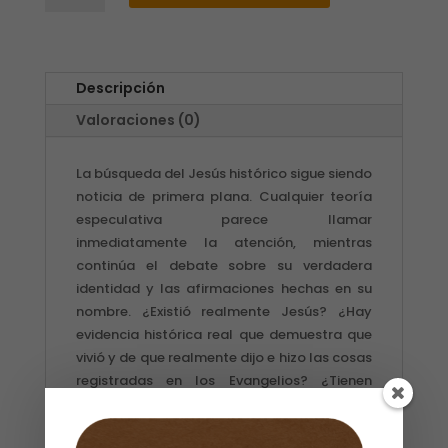
MESÍAS
/
RICE
BROOCKS
Descripción
cantidad
Valoraciones (0)
La búsqueda del Jesús histórico sigue siendo
noticia de primera plana. Cualquier teoría
especulativa parece llamar
inmediatamente la atención, mientras
continúa el debate sobre su verdadera
identidad y las afirmaciones hechas en su
nombre. ¿Existió realmente Jesús? ¿Hay
evidencia histórica real que demuestra que
vivió y de que realmente dijo e hizo las cosas
registradas en los Evangelios? ¿Tienen
validez las afirmaciones especulativas de
que la historia de Jesús es un mito, y de que