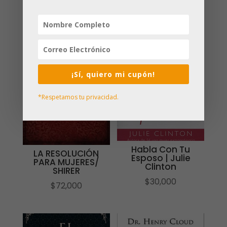
¡Sí, quiero mi cupón!
*Respetamos tu privacidad.
Habla Con Tu
LA RESOLUCIÓN
Esposo | Julie
PARA MUJERES/
Clinton
SHIRER
$
30,000
$
72,000