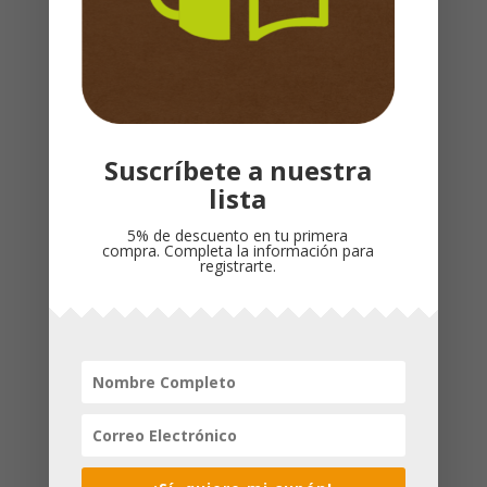
Peso
: 0,662kg
Cubierta
: Tapa dura
Idioma
: Español
Productos relacionados
Suscríbete a nuestra
lista
¡Oferta!
¡Oferta!
5% de descuento en tu primera
compra. Completa la información para
registrarte.
HISTORIAS
PARÁBOLAS PARA