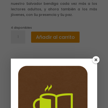
nuestro Salvador bendiga cada vez más a los
lectores adultos, y ahora también a los más
jóvenes, con Su presencia y Su paz.
4 disponibles
JESÚS
Añadir al carrito
TE
LLAMA
/
356
LECTURAS
Descripción
DEVOCIONALES
Valoraciones (0)
cantidad
Propiedades
ISBN
: 9781602559752
Referencia de producto
: 03001752
Dimensiones
:
147 x 199 x 24 mm