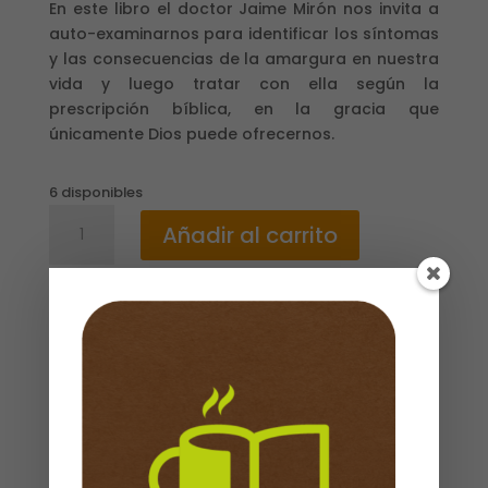
En este libro el doctor Jaime Mirón nos invita a
auto-examinarnos para identificar los síntomas
y las consecuencias de la amargura en nuestra
vida y luego tratar con ella según la
prescripción bíblica, en la gracia que
únicamente Dios puede ofrecernos.
6 disponibles
LA
Añadir al carrito
AMARGURA
EL
PECADO
MAS
CONTAGIOSO
Descripción
/
Valoraciones (0)
JAIME
MIRON
Propiedades
cantidad
ISBN
: 9781496426345