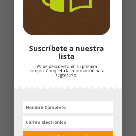
Referencia de producto
: 04401345
Dimensiones
:
140 x 210 x 8 mm
Cubierta
: Rustica
Idioma
: Español
Suscríbete a nuestra
Productos relacionados
lista
5% de descuento en tu primera
compra. Completa la información para
¡Oferta!
registrarte.