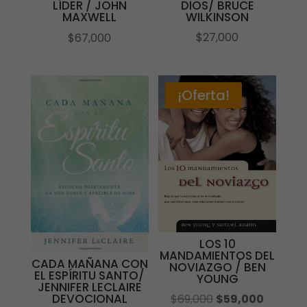
DIOS/ BRUCE
LÍDER / JOHN
WILKINSON
MAXWELL
$
27,000
$
67,000
¡Oferta!
LOS 10
MANDAMIENTOS DEL
CADA MAÑANA CON
NOVIAZGO / BEN
EL ESPÍRITU SANTO/
YOUNG
JENNIFER LECLAIRE
DEVOCIONAL
El
El
$
69,000
$
59,000