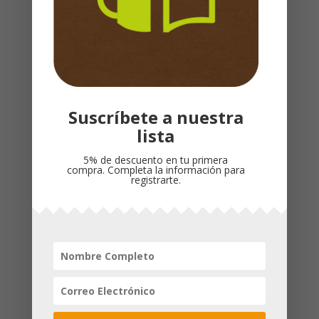
Sanar de los patrones relacionales rotos a
fin de que logres elegir amigos más seguros.
Evaluar cuándo es el momento de entablar
una amistad o dejarla ir.
Productos relacionados
Suscríbete a nuestra
lista
¡Oferta!
5% de descuento en tu primera
compra. Completa la información para
registrarte.
LOS 10
MANDAMIENTOS DEL