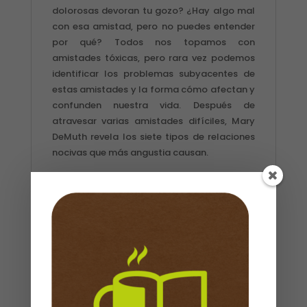
dolorosas devoran tu gozo? ¿Hay algo mal
con esa amistad, pero no puedes entender
por qué? Todos nos topamos con
amistades tóxicas, pero rara vez podemos
identificar los problemas subyacentes de
estas amistades y la forma cómo afectan y
confunden nuestra vida. Después de
atravesar varias amistades difíciles, Mary
DeMuth revela los siete tipos de relaciones
nocivas que más angustia causan.
Descubre un camino hacia la sanidad a
través de un poderoso proceso de siete
pasos que te ayudarán a:
Hacerle frente a la realidad de tu relación
rota y descubrir con exactitud lo que salió
mal.
Descubrir por qué puedes atraer a personas
tóxicas.