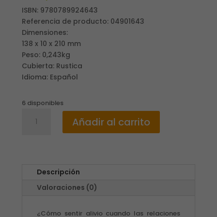
ISBN: 9780789924643
Referencia de producto: 04901643
Dimensiones:
138 x 10 x 210 mm
Peso: 0,243kg
Cubierta: Rustica
Idioma: Español
6 disponibles
LAS
Añadir al carrito
SIETE
AMISTADES
QUE
DESTRUYEN
/
Descripción
MARY
Valoraciones (0)
DEMUTH
cantidad
¿Cómo sentir alivio cuando las relaciones