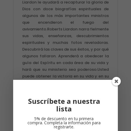
Liardon le ayudará a recapturar la gloria de
Dios con doce biografías espirituales de
algunos de los más importantes ministros
que encendieron el fuego del
avivamiento.Roberts Liardon narra fielmente
sus vidas, enseñanzas, descubrimientos
espirituales y muchas fotos reveladoras.
Descubrirá las claves de sus éxitos, y por qué
algunos fallaron. Aprenderá a obedecer la
guía del Espíritu en cada área de su vida y
hará que su ministerio sea poderoso.Usted
puede obtener la victoria en su vida y en su
ministerio. ¡Permita que Los Generales de
Dios le muestren cómo hacerlo!
Suscríbete a nuestra
lista
Productos relacionados
5% de descuento en tu primera
compra. Completa la información para
registrarte.
¡Oferta!