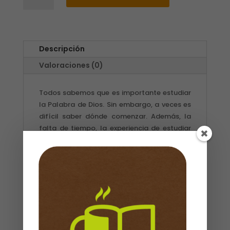
LA
PALABRA
/
JEN
Descripción
WILKIN
Valoraciones (0)
cantidad
Todos sabemos que es importante estudiar
la Palabra de Dios. Sin embargo, a veces es
difícil saber dónde comenzar. Además, la
falta de tiempo, la experiencia de estudiar
por motivación emocional y las
frustraciones del pasado pueden socavar
nuestra determinación para seguir
creciendo en el conocimiento de las
Escrituras. ¿Cómo podemos las mujeres
cristianas mantener el enfoque y sustentar
nuestra pasión al leer la Biblia? Este libro
ofrece un plan claro y breve para ayudar a