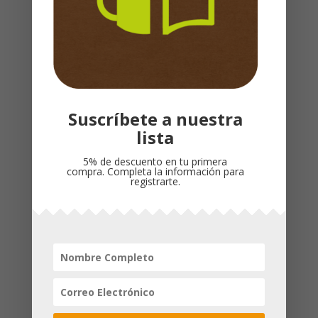
las mujeres a profundizar su estudio bíblico.
Asimismo, las preparará para abordar la
Palabra de Dios de una manera que las
capacite intelectualmente y las transforme
espiritualmente.
Suscríbete a nuestra
Productos relacionados
lista
5% de descuento en tu primera
compra. Completa la información para
registrarte.