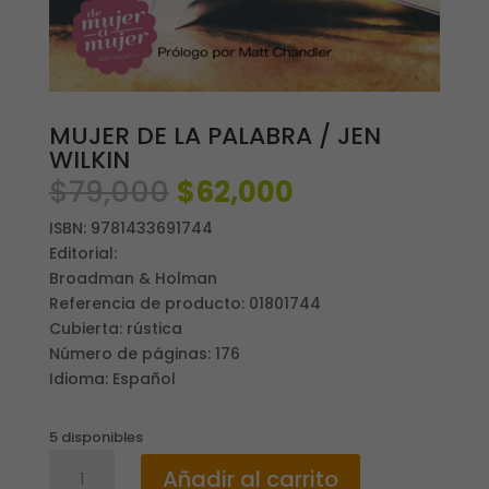
MUJER DE LA PALABRA / JEN
WILKIN
El
El
$
79,000
$
62,000
precio
precio
ISBN: 9781433691744
original
actual
Editorial:
era:
es:
Broadman & Holman
$79,000.
$62,000.
Referencia de producto: 01801744
Cubierta: rústica
Número de páginas: 176
Idioma: Español
5 disponibles
MUJER
Añadir al carrito
DE