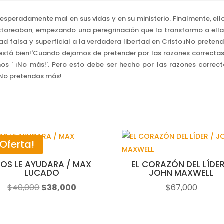
PETER
SCAZZERO
peradamente mal en sus vidas y en su ministerio. Finalmente, ella l
cantidad
pastoreaban, empezando una peregrinación que la transformo a ella
ad falsa y superficial a la verdadera libertad en Cristo.¡No prete
 está bien!'Cuando dejamos de pretender por las razones correcta
os ' ¡No más!'. Pero esto debe ser hecho por las razones correc
.¡No pretendas más!
s
¡Oferta!
IOS LE AYUDARA / MAX
EL CORAZÓN DEL LÍDER
LUCADO
JOHN MAXWELL
El
El
$
40,000
$
38,000
$
67,000
precio
precio
original
actual