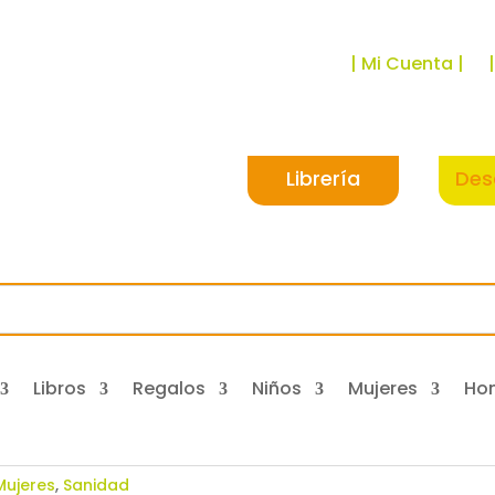
| Mi Cuenta |
Librería
Des
Libros
Regalos
Niños
Mujeres
Ho
Mujeres
,
Sanidad