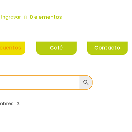
| Ingresar |
0 elementos
cuentos
Café
Contacto
mbres