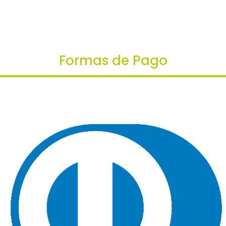
era:
es:
$40,000.
$38,000.
Formas de Pago