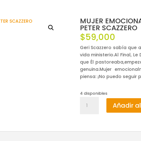
MUJER EMOCIONAL
PETER SCAZZERO
$
59,000
Geri Scazzero sabía que
vida ministerio.Al Final, L
que Él pastoreaba,empez
genuina.Mujer emociona
piensa: ¡No puedo seguir 
4 disponibles
MUJER
Añadir al
EMOCIONALMENTE
SANA
/
GERI
Y