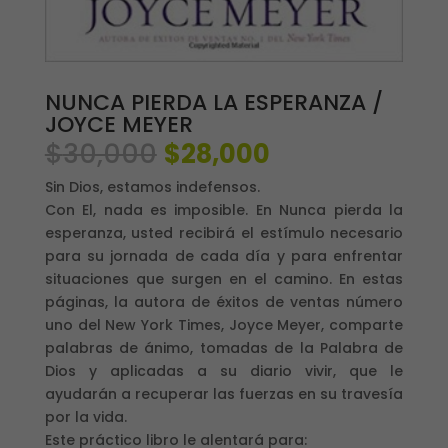
NUNCA PIERDA LA ESPERANZA /
JOYCE MEYER
El
El
$
30,000
$
28,000
precio
precio
Sin Dios, estamos indefensos.
original
actual
Con El, nada es imposible. En Nunca pierda la
era:
es:
esperanza, usted recibirá el estímulo necesario
$30,000.
$28,000.
para su jornada de cada día y para enfrentar
situaciones que surgen en el camino. En estas
páginas, la autora de éxitos de ventas número
uno del New York Times, Joyce Meyer, comparte
palabras de ánimo, tomadas de la Palabra de
Dios y aplicadas a su diario vivir, que le
ayudarán a recuperar las fuerzas en su travesía
por la vida.
Este práctico libro le alentará para: