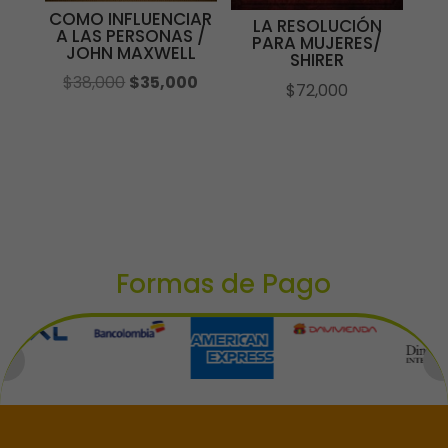
COMO INFLUENCIAR
LA RESOLUCIÓN
A LAS PERSONAS /
PARA MUJERES/
JOHN MAXWELL
SHIRER
El
El
$
38,000
$
35,000
$
72,000
precio
precio
original
actual
era:
es:
$38,000.
$35,000.
Formas de Pago