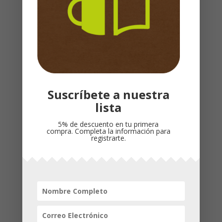
camino. En estas páginas, la autora de
éxitos de ventas número uno del New York
Times, Joyce Meyer, comparte palabras de
ánimo, tomadas de la Palabra de Dios y
aplicadas a su diario vivir, que le ayudarán a
recuperar las fuerzas en su travesía por la
vida.
Suscríbete a nuestra
lista
Productos relacionados
5% de descuento en tu primera
compra. Completa la información para
registrarte.