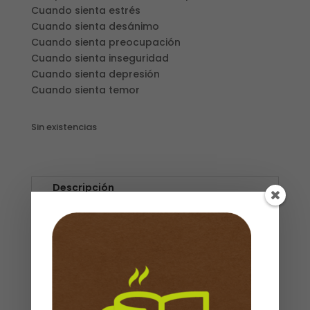
Cuando sienta estrés
Cuando sienta desánimo
Cuando sienta preocupación
Cuando sienta inseguridad
Cuando sienta depresión
Cuando sienta temor
Sin existencias
Descripción
Valoraciones (0)
Con El, nada es imposible. En Nunca pierda
la esperanza, usted recibirá el estímulo
necesario para su jornada de cada día y
para enfrentar situaciones que surgen en el