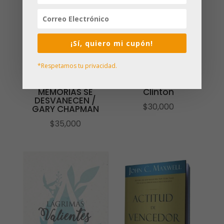
¡Sí, quiero mi cupón!
*Respetamos tu privacidad.
MANTÉN VIVO EL
Habla Con Tu
AMOR CUANDO LAS
Esposo | Julie
MEMORIAS SE
Clinton
DESVANECEN /
$
30,000
GARY CHAPMAN
$
35,000