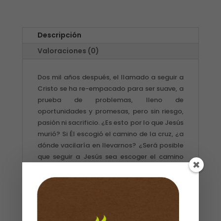
Descripción
Valoraciones (0)
Dos mil años después, el llamado a seguir a
Cristo se ha re-empacado para ser suave, a
prueba de problemas, lleno de
oportunidades y promesas, pero sin riesgo,
pasión ni sacrificio. ¿Es esto por lo que Jesús
murió? Si Él escogió el camino de la cruz, ¿a
dónde vacilaría en llevarnos? ¿Será posible
que seguir a Jesús sea escoger el camino
del bárbaro? Jesús nunca hizo un llamado
prístino a una religión apropiada y segura.
Jesús atrae a sus seguidores a un camino
muy lejos de ser una ruta fácil. Es un camino
lleno de aventura, incertidumbre, y