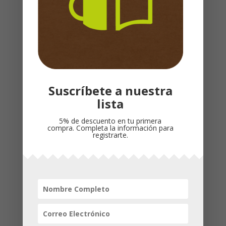
alcohol y drogas. Cada día incluye un breve
devocional y un versículo, y también una
idea directa al corazón que te inspirará a
confiar en el único Dios, que te amará en
todo y a pesar de todo.
Suscríbete a nuestra
Productos relacionados
lista
5% de descuento en tu primera
compra. Completa la información para
registrarte.