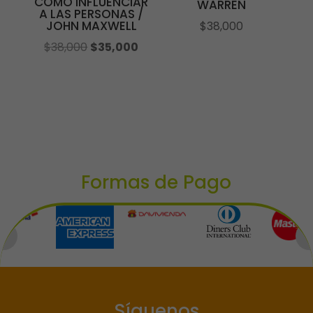
COMO INFLUENCIAR
WARREN
A LAS PERSONAS /
JOHN MAXWELL
$
38,000
El
El
$
38,000
$
35,000
precio
precio
original
actual
era:
es:
$38,000.
$35,000.
Formas de Pago
Síguenos