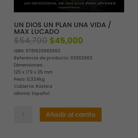
UN DIOS UN PLAN UNA VIDA /
MAX LUCADO
El
El
$
54,700
$
45,000
precio
precio
ISBN: 9781629982663
original
actual
Referencia de producto: 02902663
era:
es:
Dimensiones:
$54,700.
$45,000.
125 x 179 x 25 mm
Peso: 0,324kg
Cubierta: Rústica
Idioma: Español
UN
Añadir al carrito
DIOS
UN
PLAN
UNA