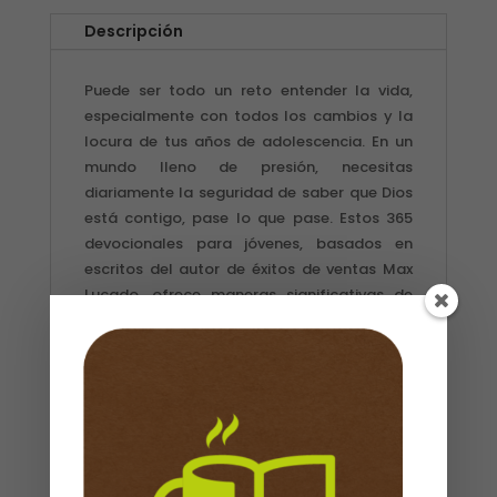
VIDA
Descripción
/
MAX
Puede ser todo un reto entender la vida,
LUCADO
especialmente con todos los cambios y la
cantidad
locura de tus años de adolescencia. En un
mundo lleno de presión, necesitas
diariamente la seguridad de saber que Dios
está contigo, pase lo que pase. Estos 365
devocionales para jóvenes, basados en
escritos del autor de éxitos de ventas Max
Lucado, ofrece maneras significativas de
conectar con Dios y vivir la vida que El ha
planeado para ti.
Un Dios, un plan, una vida aborda
importantes temas como: fe, obediencia y
dominio propio, al igual que asuntos
difíciles de hablar con tus padres como:
pureza, acoso escolar y consumo de