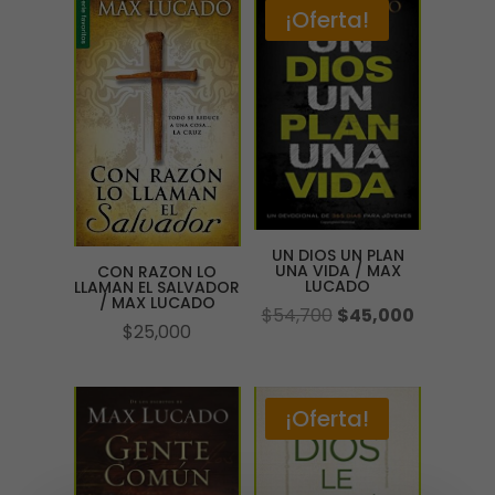
¡Oferta!
UN DIOS UN PLAN
UNA VIDA / MAX
CON RAZON LO
LUCADO
LLAMAN EL SALVADOR
/ MAX LUCADO
El
El
$
54,700
$
45,000
$
25,000
precio
precio
original
actual
era:
es:
¡Oferta!
$54,700.
$45,000.