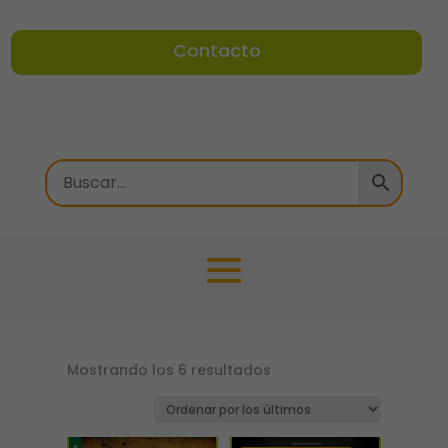
Contacto
Ordenado
Mostrando los 6 resultados
por
los
últimos