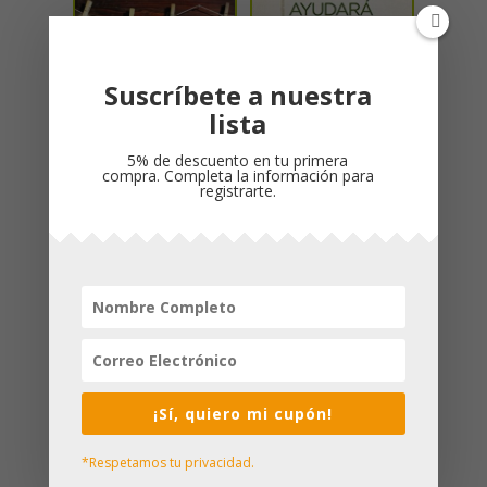
Suscríbete a nuestra
lista
GENTE COMÚN / MAX
DIOS LE AYUDARA /
5% de descuento en tu primera
LUCADO
MAX LUCADO
compra. Completa la información para
registrarte.
El
El
$
53,000
$
40,000
$
38,000
precio
precio
original
actual
era:
es:
$40,000.
$38,000.
¡Sí, quiero mi cupón!
*Respetamos tu privacidad.