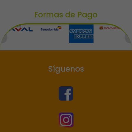
Formas de Pago
Síguenos

