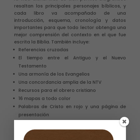
resaltan los principales personajes bíblicos, y
cada libro va acompañado de una
introducción, esquema, cronología y datos
importantes para que todo lector obtenga una
mejor comprensión del contexto en el que fue
escrita la Biblia. También incluye:
Referencias cruzadas
El tiempo entre el Antiguo y el Nuevo
Testamento
Una armonía de los Evangelios
Una concordancia amplia de la NTV
Recursos para el obrero cristiano
16 mapas a todo color
Palabras de Cristo en rojo y una página de
presentación
Sin existencias