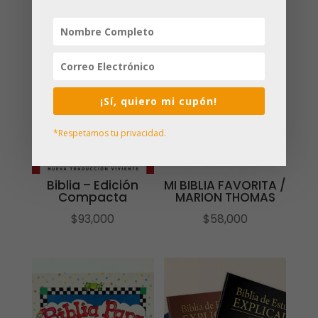
¡Sí, quiero mi cupón!
*Respetamos tu privacidad.
Biblia – Edición
MI BIBLIA FAVORITA /
Compacta
MARION THOMAS
$
93,000
$
58,000