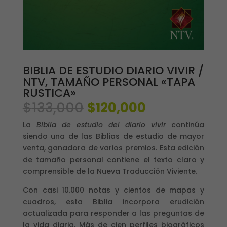
BIBLIA DE ESTUDIO DIARIO VIVIR /
NTV, TAMAÑO PERSONAL «TAPA
RUSTICA»
El
El
$
133,000
$
120,000
precio
precio
La
Biblia de estudio del diario vivir
continúa
original
actual
siendo una de las Biblias de estudio de mayor
era:
es:
venta, ganadora de varios premios. Esta edición
$133,000.
$120,000.
de tamaño personal contiene el texto claro y
comprensible de la Nueva Traducción Viviente.
Con casi 10.000 notas y cientos de mapas y
cuadros, esta Biblia incorpora erudición
actualizada para responder a las preguntas de
la vida diaria. Más de cien perfiles biográficos