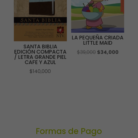
LA PEQUEÑA CRIADA
LITTLE MAID
SANTA BIBLIA
EDICIÓN COMPACTA
El
El
$
39,000
$
34,000
/ LETRA GRANDE PIEL
precio
precio
CAFE Y AZUL
original
actual
$
140,000
era:
es:
$39,000.
$34,000
Formas de Pago