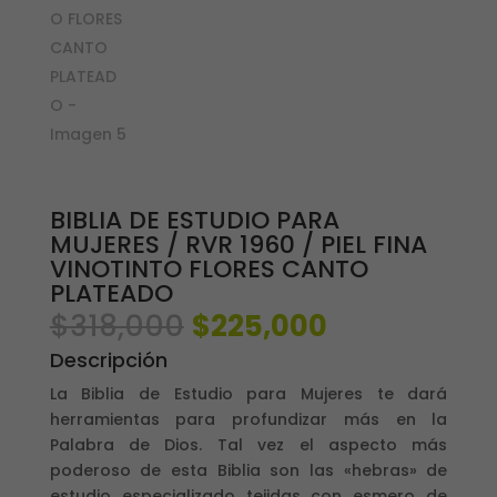
BIBLIA DE ESTUDIO PARA
MUJERES / RVR 1960 / PIEL FINA
VINOTINTO FLORES CANTO
PLATEADO
El
El
$
318,000
$
225,000
precio
precio
Descripción
original
actual
era:
es:
La Biblia de Estudio para Mujeres te dará
$318,000.
$225,000.
herramientas para profundizar más en la
Palabra de Dios. Tal vez el aspecto más
poderoso de esta Biblia son las «hebras» de
estudio especializado tejidas con esmero de