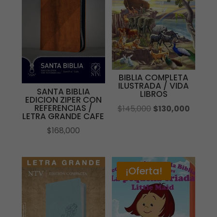
BIBLIA COMPLETA
ILUSTRADA / VIDA
SANTA BIBLIA
LIBROS
EDICION ZIPER CON
REFERENCIAS /
El
El
$
145,000
$
130,000
LETRA GRANDE CAFE
precio
precio
$
168,000
original
actual
era:
es:
$145,000.
$130,00
¡Oferta!