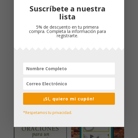
Ultrafina
Suscríbete a nuestra
Filament
Biblia Ultrafina
lista
cantidad
Nueva Traducción
5% de descuento en tu primera
Viviente
compra. Completa la información para
registrarte.
Letra Grande 10.25 puntos
La experiencia de lectura de la Biblia
fácil de leer y
¡llevada al siguiente nivel!
Productos relacionados
¡Sí, quiero mi cupón!
*Respetamos tu privacidad.