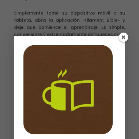
Simplemente tome su dispositivo móvil o su
tableta, abra la aplicación «Filament Bible» y
deje que comience el aprendizaje. Es simple,
conveniente y extremadamente enriquecedora.
La Nueva Traducción Viviente es una traducción
de la Biblia clara y precisa. Es fácil de
comprender, y transmite el significado preciso
de los idiomas originales en un estilo de
escritura fluido y natural que promueve una
lectura significativa y accesible.
Biblia
Añadir al carrito
NTV
Cafe
/Cierre
Letra
Grande/
Descripción