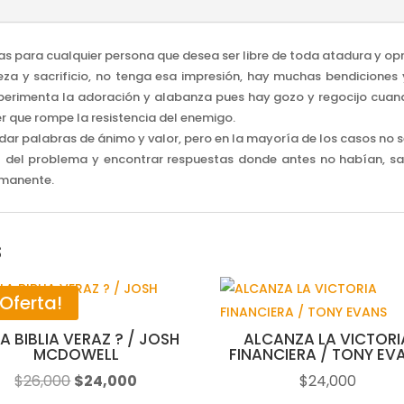
FRANK
E
IDA
llas para cualquier persona que desea ser libre de toda atadura y op
MAE
reza y sacrificio, no tenga esa impresión, hay muchas bendicione
cantidad
xperimenta la adoración y alabanza pues hay gozo y regocijo cuando
 que rompe la resistencia del enemigo.
ar palabras de ánimo y valor, pero en la mayoría de los casos no 
íz del problema y encontrar respuestas donde antes no habían, salir
rmanente.
s
¡Oferta!
LA BIBLIA VERAZ ? / JOSH
ALCANZA LA VICTORI
MCDOWELL
FINANCIERA / TONY EV
El
El
$
26,000
$
24,000
$
24,000
precio
precio