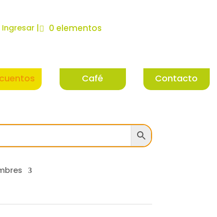
| Ingresar |
0 elementos
cuentos
Café
Contacto
mbres