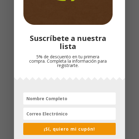
Productos relacionados
Suscríbete a nuestra
lista
5% de descuento en tu primera
compra. Completa la información para
registrarte.
SALDRÁS DE ESTA /
MANTÉN VIVO EL
MAX LUCADO
AMOR CUANDO LAS
MEMORIAS SE
$
69,000
DESVANECEN /
¡Sí, quiero mi cupón!
GARY CHAPMAN