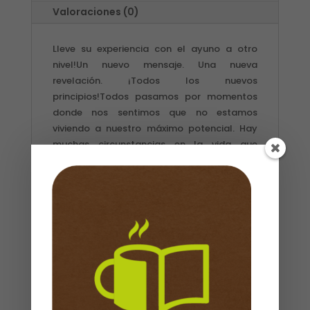
Valoraciones (0)
Lleve su experiencia con el ayuno a otro
nivel!Un nuevo mensaje. Una nueva
revelación. ¡Todos los nuevos
principios!Todos pasamos por momentos
donde nos sentimos que no estamos
viviendo a nuestro máximo potencial. Hay
muchas circunstancias en la vida que
agotan nuestra energía, entorpecen nuestra
agudeza espiritual y causan que perdamos
el control. En El ayuno de vanguardia,
Jentezen Franklin le indica cómo recargar su
energía espiritual a través del ayuno.
Repleto de nuevos principios recopilados
luego de veinte años de realizar ayunos,
Franklin le enseña: Cómo Dios lo lleva a la
victoria