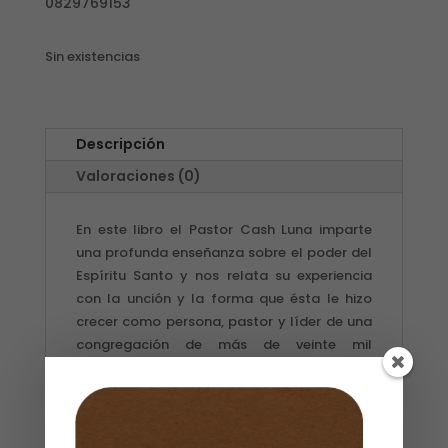
0829769153
Sin existencias
Descripción
Valoraciones (0)
En este libro el Pastor Cash Luna imparte
una profunda enseñanza sobre el poder del
Espíritu Santo y nos relata su experiencia
con la unción y la forma que ésta le hizo
crecer como persona, pastor y líder de una
congregación de más de veinte mil
miembros en Guatemala. El autor basa el
contenido de este libro en su experiencia
personal. A partir de ella, imparte una
profunda enseñanza sobre el poder del