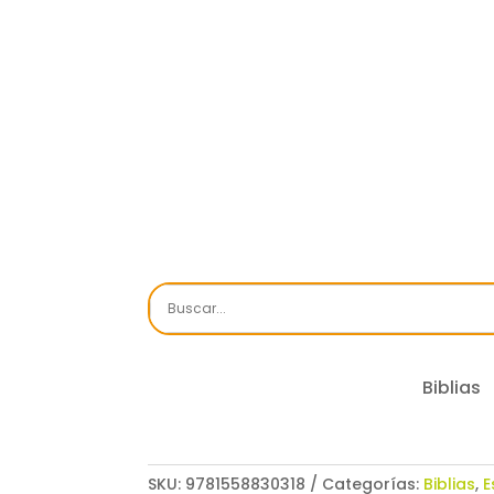
Biblias
SKU:
9781558830318
Categorías:
Biblias
,
E