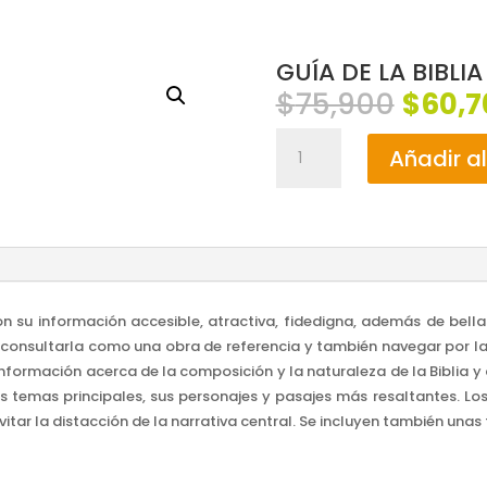
GUÍA DE LA BIBLI
El
$
75,900
$
60,7
preci
GUÍA
origin
Añadir al
DE
era:
LA
$75,9
BIBLIA
/
PETER
WALKER
cantidad
con su información accesible, atractiva, fidedigna, además de bel
e consultarla como una obra de referencia y también navegar por la
nformación acerca de la composición y la naturaleza de la Biblia y có
sus temas principales, sus personajes y pasajes más resaltantes. 
itar la distacción de la narrativa central. Se incluyen también unas