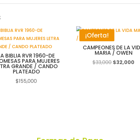
s
¡Oferta!
CAMPEONES DE LA VI
MARIA / OWEN
LA BIBLIA RVR 1960-DE
OMESAS PARA MUJERES
El
El
$
33,000
$
32,000
ETRA GRANDE / CANDO
precio
pr
PLATEADO
original
ac
$
155,000
era:
es
$33,000.
$3