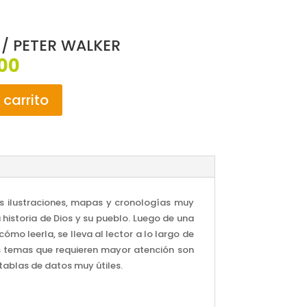
A / PETER WALKER
El
00
o
precio
al
actual
 carrito
es:
00.
$60,700.
las ilustraciones, mapas y cronologías muy
 historia de Dios y su pueblo. Luego de una
mo leerla, se lleva al lector a lo largo de
Los temas que requieren mayor atención son
 tablas de datos muy útiles.