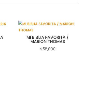
DA
MI BIBLIA FAVORITA /
MARION THOMAS
$
58,000
ecio
tual
:
2,000.