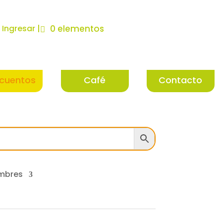
| Ingresar |
0 elementos
cuentos
Café
Contacto
mbres