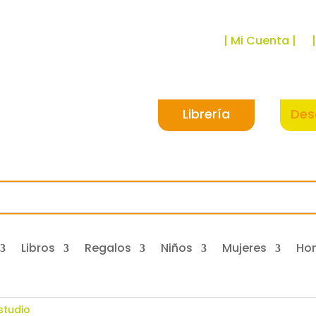
| Mi Cuenta |
Librería
Des
Libros
Regalos
Niños
Mujeres
Ho
studio