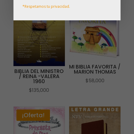
*Respetamos tu privacidad.
MI BIBLIA FAVORITA /
BIBLIA DEL MINISTRO
MARION THOMAS
/ REINA -VALERA
$
58,000
1960
$
135,000
¡Oferta!