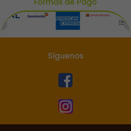
Formas de Pago
Síguenos

