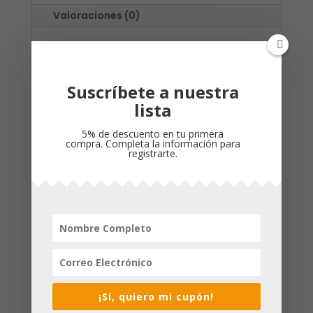
Valoraciones (0)
Propiedades
ISBN
: 9781535943574
Suscríbete a nuestra
Editorial
: B&H Español
Referencia de producto
: 09601574
lista
Dimensiones
:
5% de descuento en tu primera
124 x 190 x 36 mm
compra. Completa la información para
Peso
: 0,600kg
registrarte.
Cubierta
:
Flexible Imitacion Piel Imagenes
Idioma
: Español
Productos relacionados
¡Sí, quiero mi cupón!