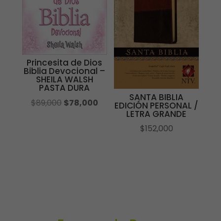
Princesita de Dios
Biblia Devocional –
SHEILA WALSH
PASTA DURA
SANTA BIBLIA
El
El
$
89,000
$
78,000
EDICIÓN PERSONAL /
LETRA GRANDE
precio
precio
original
actual
$
152,000
era:
es:
$89,000.
$78,000.