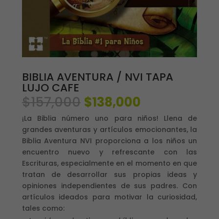
BIBLIA AVENTURA / NVI TAPA
LUJO CAFE
El
El
$
157,000
$
138,000
precio
precio
¡La Biblia número uno para niños! Llena de
original
actual
grandes aventuras y artículos emocionantes, la
era:
es:
Biblia Aventura NVI proporciona a los niños un
$157,000.
$138,000.
encuentro nuevo y refrescante con las
Escrituras, especialmente en el momento en que
tratan de desarrollar sus propias ideas y
opiniones independientes de sus padres. Con
artículos ideados para motivar la curiosidad,
tales como: