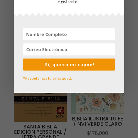
registrarte.
Imitacion Piel
Productos relacionados
¡Sí, quiero mi cupón!
*Respetamos tu privacidad.
BIBLIA ILUSTRA TU FE
/ NVI VERDE CLARO
SANTA BIBLIA
EDICIÓN PERSONAL /
$
178,000
LETRA GRANDE